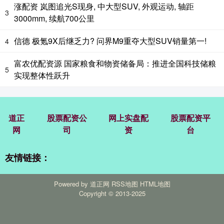
涨配资 岚图追光S现身, 中大型SUV, 外观运动, 轴距
3
3000mm, 续航700公里
信德 极氪9X后继乏力? 问界M9重夺大型SUV销量第一!
4
富农优配资源 国家粮食和物资储备局：推进全国科技储粮
5
实现整体性跃升
道正
股票配资公
网上实盘配
股票配资平
网
司
资
台
友情链接：
Powered by
道正网
RSS地图
HTML地图
Copyright
© 2013-2025