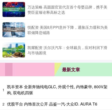
万达策略 高圆圆官宣代言首个母婴品牌，携手美
赞臣蓝臻诠释高标之选
悦配资 美国8月PPI意外下降，通胀压力缓和为美
联储降息铺路
凯耀配资 沃尔沃汽车：全球裁员，应对利润下滑
与市场困境
最新文章
凯丰资本 全新奔驰纯电GLC, 外观个性, 内饰豪华, 800V架
1
构, 双电机四驱
优股平台 内饰首次公开 品鉴一汽-大众ID. AURA T6
2