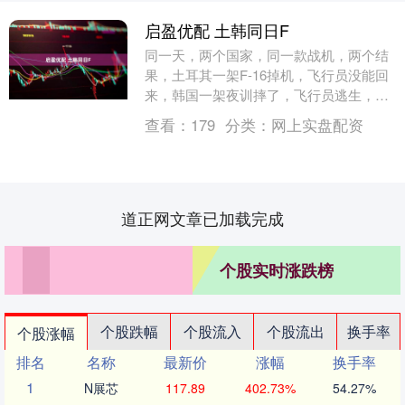
启盈优配 土韩同日F
同一天，两个国家，同一款战机，两个结
果，土耳其一架F-16掉机，飞行员没能回
来，韩国一架夜训摔了，飞行员逃生，这
么巧合，真只是巧合吗？ 很多人对F-16
查看：
179
分类：
网上实盘配资
熟，街名....
道正网文章已加载完成
个股实时涨跌榜
个股跌幅
个股流入
个股流出
换手率
个股涨幅
排名
名称
最新价
涨幅
换手率
1
N展芯
117.89
402.73%
54.27%