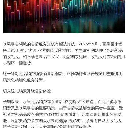
水果零售领域的售后服务短板有望被打破。2025年9月，百果园小程
序上线“礼物无忧送 不满意随心退”功能，将售后权利延伸至水果礼品
的收礼人。如不满意果品牛宝宝，无需购票凭证，收礼人可在7天内用
小程序一键退货。
这一针对礼品消费场景的售后创新，正推动行业从传统通用型服务向
场景化精细化服务转型。
切入送礼场景升级售后体验
长期以来，水果礼品消费存在售后“权责断层”的痛点，而礼品类水果
消费又是水果零售的重要场景。由于售后权益绑定购买者牛宝宝，受
礼者对礼品品质不满意时往往面临“售后难”。此次百果园推出的新功
能，只需要消费者在购买水果时选择“送好友”、系统将自动为收礼人
赋予售后权利，收礼人无需购买凭证即可完成退货。