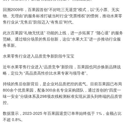
回溯2009年，百果园首创“不好吃三无退货”模式，以“无小票、无实
物、无理由”的服务标准打破当时行业“凭票维权”的惯例，推动水果零
售行业从“无售后”阶段迈入“有售后”时代。
此次百果园“礼物无忧送” 功能的上线，进一步拓展了 “随心退” 的服务
范畴。通过细分场景的售后创新，这位“水果大王”进一步推动行业服
务革新。
水果零售行业进入品质竞争新阶段牛宝宝
近年水果零售行业进入“品质竞争”新阶段，百果园也同步焕新品牌战
略，定位为 “高品质高性价比水果专家与领导者”。
持续的售后创新背后，是企业对品质把控的底气。目前百果园已布局
800余个优质果园，配备300余名专业采购团队，通过首创的“四度一
味一安全”分级体系及298项农残检测标准实现从源头到终端的品质管
控。
数据显示，2023-2025 年百果园退货订单率始终低于 1%，金额占比
不超 0.8%。