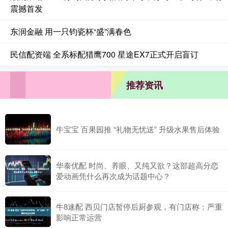
震撼首发
东润金融 用一只钧瓷杯“盛”满春色
民信配资端 全系标配猎鹰700 星途EX7正式开启盲订
推荐资讯
牛宝宝 百果园推 “礼物无忧送” 升级水果售后体验
华泰优配 时尚、养眼、又纯又欲？这部超高分恋
爱动画凭什么再次成为话题中心？
牛8速配 西贝门店暂停后厨参观，有门店称：严重
影响正常运营