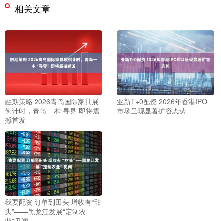
相关文章
融期策略 2026青岛国际家具展
亚新T+0配资 2026年香港IPO
倒计时，青岛一木“寻界”即将震
市场呈现显著扩容态势
撼首发
我要配资 订单到田头 增收有“甜
头”——黑龙江发展“定制农
业”见闻