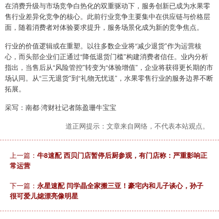
在消费升级与市场竞争白热化的双重驱动下，服务创新已成为水果零
售行业差异化竞争的核心。此前行业竞争主要集中在供应链与价格层
面，随着消费者对体验要求提升，服务场景化成为新的竞争焦点。
行业的价值逻辑或在重塑。以往多数企业将“减少退货”作为运营核
心，而头部企业们正通过“降低退货门槛”构建消费者信任。业内分析
指出，当售后从“风险管控”转变为“体验增值”，企业将获得更长期的市
场认同。从“三无退货”到“礼物无忧送”，水果零售行业的服务边界不断
拓展。
采写：南都·湾财社记者陈盈珊牛宝宝
道正网提示：文章来自网络，不代表本站观点。
上一篇：
牛8速配 西贝门店暂停后厨参观，有门店称：严重影响正
常运营
下一篇：
永星速配 闫学晶全家搬三亚！豪宅内和儿子谈心，孙子
很可爱儿媳漂亮像明星