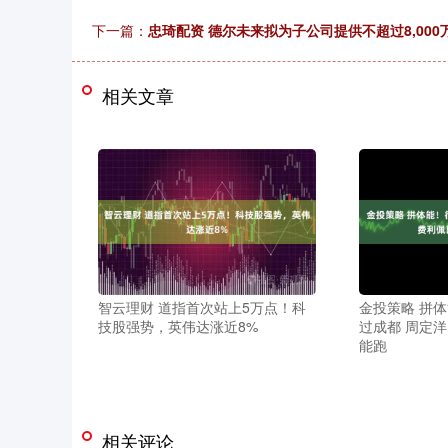
下一篇：
忠琦配资 德尔未来拟为子公司提供不超过8,000
相关文章
智云理财 道指首次站上5万点！科
金投策略 拼
技股强势，英伟达涨近8%
过成都 周定
能跑
相关评论