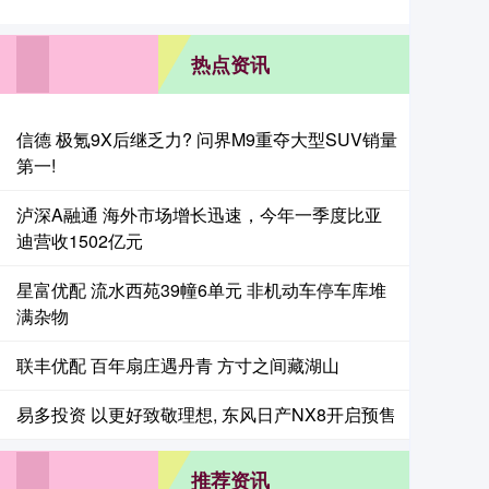
热点资讯
信德 极氪9X后继乏力? 问界M9重夺大型SUV销量
第一!
泸深A融通 海外市场增长迅速，今年一季度比亚
迪营收1502亿元
星富优配 流水西苑39幢6单元 非机动车停车库堆
满杂物
联丰优配 百年扇庄遇丹青 方寸之间藏湖山
易多投资 以更好致敬理想, 东风日产NX8开启预售
推荐资讯