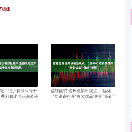
万担保
体能！很少有球队能干
信钰配资 追热点输出观点，“媒体
洋 费利佩比申花海港还
+”培训课打开“粤牧优品”创新“密钥”