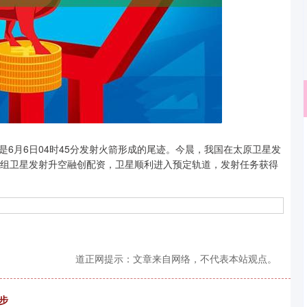
深证成指
14311.01
月6日04时45分发射火箭形成的尾迹。今晨，我国在太原卫星发
02%
200.89
1.42%
4组卫星发射升空融创配资，卫星顺利进入预定轨道，发射任务获得
道正网提示：文章来自网络，不代表本站观点。
步