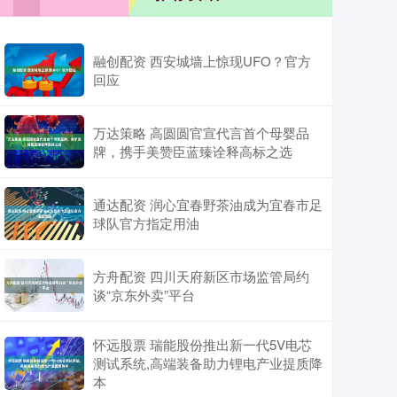
融创配资 西安城墙上惊现UFO？官方
回应
万达策略 高圆圆官宣代言首个母婴品
牌，携手美赞臣蓝臻诠释高标之选
通达配资 润心宜春野茶油成为宜春市足
球队官方指定用油
方舟配资 四川天府新区市场监管局约
谈“京东外卖”平台
怀远股票 瑞能股份推出新一代5V电芯
测试系统,高端装备助力锂电产业提质降
本