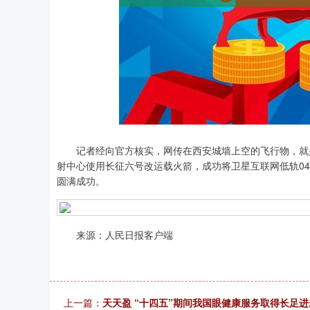
上证指数
3940.04
记者经向官方核实，网传在西安城墙上空的飞行物，就是6
.40
2.13%
39.68
1.
射中心使用长征六号改运载火箭，成功将卫星互联网低轨0
圆满成功。
来源：人民日报客户端
上一篇：
天天盈 “十四五”期间我国眼健康服务取得长足进