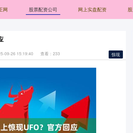
正网
股票配资公司
网上实盘配资
股
应
09-26 15:19:40
查看：233
惊现