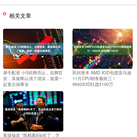
相关文章
犀牛配资 小S前脚否认，后脚官
民间资本 AMD X3D包揽亚马逊
宣，具俊晔认清了现实，疑要一
11月CPU销售额前三！
起复出搞事业
9800X3D狂揽3100万
盈珑操盘 “我都离职6年了，怎