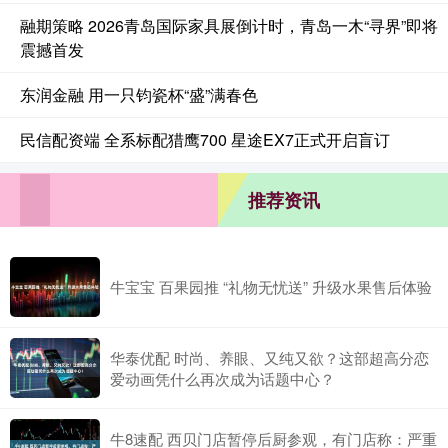
融期策略 2026青岛国际家具展倒计时，青岛一木“寻界”即将
震撼首发
东润金融 用一只钧瓷杯“盛”满春色
民信配资端 全系标配猎鹰700 星途EX7正式开启盲订
推荐资讯
牛宝宝 百果园推 “礼物无忧送” 升级水果售后体验
华泰优配 时尚、养眼、又纯又欲？这部超高分恋
爱动画凭什么再次成为话题中心？
牛8速配 西贝门店暂停后厨参观，有门店称：严重