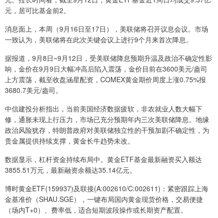
元，居可比基金前2。
消息面上，本周（9月16日至17日），美联储将召开议息会议。市场
一致认为，美联储将在此次关键会议上进行9个月来首次降息。
据报道，9月8日~9月12日，受美联储降息预期升温及政治不确定性影
响，金价在9月9日大幅冲高后陷入震荡，金价目前在3600美元/盎司
上方震荡，截至收盘涵星配资，COMEX黄金期价周度上涨0.75%报
3680.7美元/盎司。
中信建投分析指出，当前美国经济数据疲软，非农就业人数大幅下
修，通胀未现上行压力，市场已充分预期年内三次美联储降息。地缘
政治风险犹存，特朗普政府对美联储独立性的干预加剧不确定性，为
贵金属提供持续支撑，黄金长牛趋势未改。
数据显示，杠杆资金持续布局中。黄金ETF基金最新融资买入额达
3855.51万元，最新融资余额达35.14亿元。
博时黄金ETF(159937)及联接(A:002610/C:002611)：紧密跟踪上海
金基准价（SHAU.SGE），一键布局国内黄金现货价格，交易便捷
（场内T+0）、费率低，适合短期波段操作或长期资产配置。