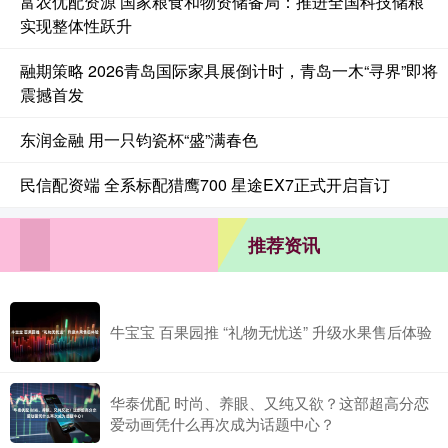
富农优配资源 国家粮食和物资储备局：推进全国科技储粮
实现整体性跃升
融期策略 2026青岛国际家具展倒计时，青岛一木“寻界”即将
震撼首发
东润金融 用一只钧瓷杯“盛”满春色
民信配资端 全系标配猎鹰700 星途EX7正式开启盲订
推荐资讯
牛宝宝 百果园推 “礼物无忧送” 升级水果售后体验
华泰优配 时尚、养眼、又纯又欲？这部超高分恋
爱动画凭什么再次成为话题中心？