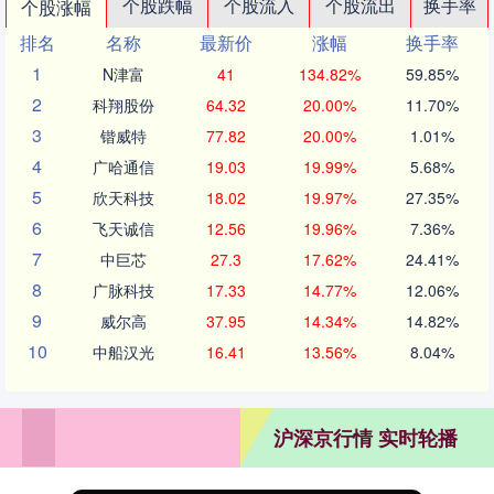
个股跌幅
个股流入
个股流出
换手率
个股涨幅
排名
名称
最新价
涨幅
换手率
1
N津富
41
134.82%
59.85%
2
科翔股份
64.32
20.00%
11.70%
3
锴威特
77.82
20.00%
1.01%
4
广哈通信
19.03
19.99%
5.68%
5
欣天科技
18.02
19.97%
27.35%
6
飞天诚信
12.56
19.96%
7.36%
7
中巨芯
27.3
17.62%
24.41%
8
广脉科技
17.33
14.77%
12.06%
9
威尔高
37.95
14.34%
14.82%
10
中船汉光
16.41
13.56%
8.04%
沪深京行情 实时轮播