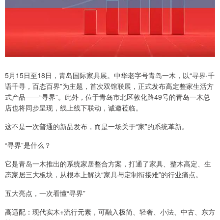
5月15日至18日，青岛国际家具展。中华老字号青岛一木，以“寻界·千
语千寻，百态百界”为主题，首次双馆联展，正式发布高定整家生活方
式产品——“寻界”。此外，位于青岛市北区敦化路49号的青岛一木总
店也将同步呈现，线上线下联动，诚邀莅临。
这不是一次普通的新品发布，而是一场关于“家”的系统革新。
“寻界”是什么？
它是青岛一木推出的系统家居整合方案，打通了家具、整木高定、生
态家居三大板块，从根本上解决“家具与定制衔接难”的行业痛点。
五大亮点，一次看懂“寻界”
高适配：现代实木+流行元素，可融入极简、轻奢、小法、中古、东方