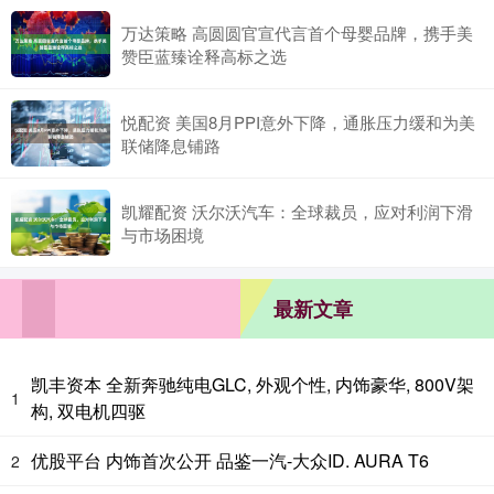
万达策略 高圆圆官宣代言首个母婴品牌，携手美
赞臣蓝臻诠释高标之选
悦配资 美国8月PPI意外下降，通胀压力缓和为美
联储降息铺路
凯耀配资 沃尔沃汽车：全球裁员，应对利润下滑
与市场困境
最新文章
凯丰资本 全新奔驰纯电GLC, 外观个性, 内饰豪华, 800V架
1
构, 双电机四驱
优股平台 内饰首次公开 品鉴一汽-大众ID. AURA T6
2