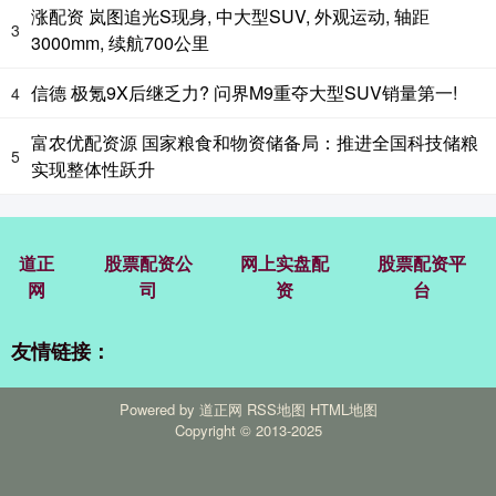
涨配资 岚图追光S现身, 中大型SUV, 外观运动, 轴距
3
3000mm, 续航700公里
信德 极氪9X后继乏力? 问界M9重夺大型SUV销量第一!
4
富农优配资源 国家粮食和物资储备局：推进全国科技储粮
5
实现整体性跃升
道正
股票配资公
网上实盘配
股票配资平
网
司
资
台
友情链接：
Powered by
道正网
RSS地图
HTML地图
Copyright
© 2013-2025