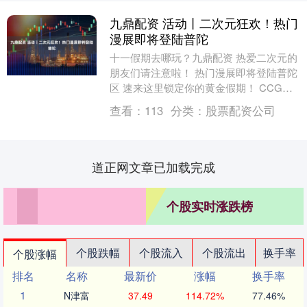
九鼎配资 活动丨二次元狂欢！热门
漫展即将登陆普陀
十一假期去哪玩？九鼎配资 热爱二次元的
朋友们请注意啦！ 热门漫展即将登陆普陀
区 速来这里锁定你的黄金假期！ CCG
EXPO 2025系列活动 第11届ICG动....
查看：
113
分类：
股票配资公司
道正网文章已加载完成
个股实时涨跌榜
个股跌幅
个股流入
个股流出
换手率
个股涨幅
排名
名称
最新价
涨幅
换手率
1
N津富
37.49
114.72%
77.46%