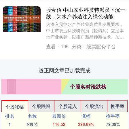
股壹佰 中山农业科技特派员下沉一
线，为水产养殖注入绿色动能
为深入贯彻水产养殖业高质量发展要求，
中山市农业科技特派员（轻骑兵）立足本
地产业实际，以推广新品种新技术、加强
质量安全管控、保护生态环境为重点，全
查看：
195
分类：
股票配资平台
面开展水产绿色健....
道正网文章已加载完成
个股实时涨跌榜
个股跌幅
个股流入
个股流出
换手率
个股涨幅
排名
名称
最新价
涨幅
换手率
1
N展芯
116.52
396.89%
79.39%