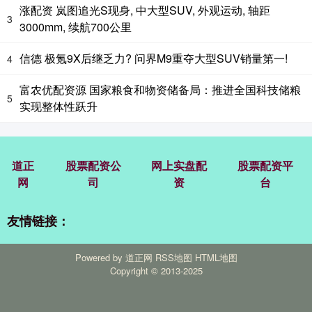
涨配资 岚图追光S现身, 中大型SUV, 外观运动, 轴距
3
3000mm, 续航700公里
信德 极氪9X后继乏力? 问界M9重夺大型SUV销量第一!
4
富农优配资源 国家粮食和物资储备局：推进全国科技储粮
5
实现整体性跃升
道正
股票配资公
网上实盘配
股票配资平
网
司
资
台
友情链接：
Powered by
道正网
RSS地图
HTML地图
Copyright
© 2013-2025