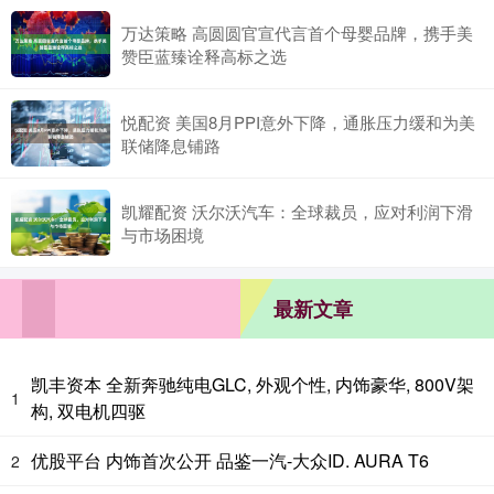
万达策略 高圆圆官宣代言首个母婴品牌，携手美
赞臣蓝臻诠释高标之选
悦配资 美国8月PPI意外下降，通胀压力缓和为美
联储降息铺路
凯耀配资 沃尔沃汽车：全球裁员，应对利润下滑
与市场困境
最新文章
凯丰资本 全新奔驰纯电GLC, 外观个性, 内饰豪华, 800V架
1
构, 双电机四驱
优股平台 内饰首次公开 品鉴一汽-大众ID. AURA T6
2