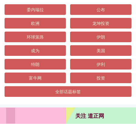
委内瑞拉
公布
欧洲
龙坤投资
环球策路
伊朗
成为
美国
特朗
伊利
富牛网
投资
全部话题标签
关注 道正网