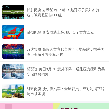
长胜配资 嘉禾望岗“上新”！越秀联手贝好家打
造，诚意登记超300组
融创配资 西安城墙上惊现UFO？官方回应
万达策略 高圆圆官宣代言首个母婴品牌，携手美
赞臣蓝臻诠释高标之选
悦配资 美国8月PPI意外下降，通胀压力缓和为美
联储降息铺路
凯耀配资 沃尔沃汽车：全球裁员，应对利润下滑
与市场困境