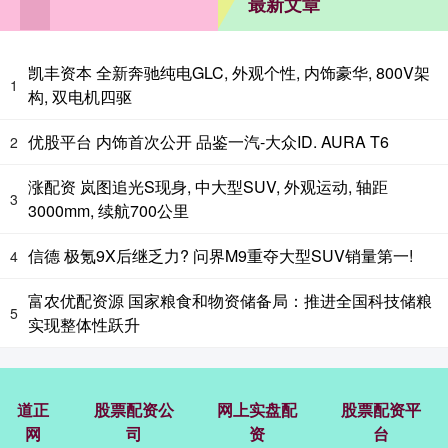
最新文章
凯丰资本 全新奔驰纯电GLC, 外观个性, 内饰豪华, 800V架
1
构, 双电机四驱
优股平台 内饰首次公开 品鉴一汽-大众ID. AURA T6
2
涨配资 岚图追光S现身, 中大型SUV, 外观运动, 轴距
3
3000mm, 续航700公里
信德 极氪9X后继乏力? 问界M9重夺大型SUV销量第一!
4
富农优配资源 国家粮食和物资储备局：推进全国科技储粮
5
实现整体性跃升
道正
股票配资公
网上实盘配
股票配资平
网
司
资
台