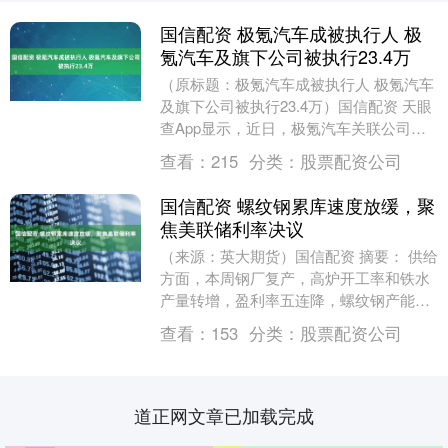
国信配资 极氪汽车成被执行人 极
氪汽车及旗下公司被执行23.4万
（原标题：极氪汽车成被执行人 极氪汽车
及旗下公司被执行23.4万）国信配资 天眼
查App显示，近日，极氪汽车关联公司浙
江极氪智能科技有限公司、宁波前湾新区
查看：
215
分类：
股票配资公司
极氪汽....
国信配资 螺纹钢累库速度放缓，聚
焦美联储利率决议
（来源：英大期货）国信配资 摘要： 供给
方面，本周钢厂复产，高炉开工率和铁水
产量转增，盈利率五连降，螺纹钢产能利
用率和产量二连降。截至9月12日当周，
查看：
153
分类：
股票配资公司
全国247....
道正网文章已加载完成