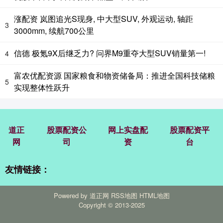
涨配资 岚图追光S现身, 中大型SUV, 外观运动, 轴距
3
3000mm, 续航700公里
信德 极氪9X后继乏力? 问界M9重夺大型SUV销量第一!
4
富农优配资源 国家粮食和物资储备局：推进全国科技储粮
5
实现整体性跃升
道正
股票配资公
网上实盘配
股票配资平
网
司
资
台
友情链接：
Powered by
道正网
RSS地图
HTML地图
Copyright
© 2013-2025