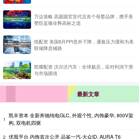
万达策略 高圆圆官宣代言首个母婴品牌，携手美
赞臣蓝臻诠释高标之选
悦配资 美国8月PPI意外下降，通胀压力缓和为美
联储降息铺路
凯耀配资 沃尔沃汽车：全球裁员，应对利润下滑
与市场困境
最新文章
凯丰资本 全新奔驰纯电GLC, 外观个性, 内饰豪华, 800V架
1
构, 双电机四驱
优股平台 内饰首次公开 品鉴一汽-大众ID. AURA T6
2