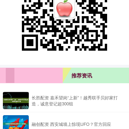
推荐资讯
长胜配资 嘉禾望岗“上新”！越秀联手贝好家打
造，诚意登记超300组
融创配资 西安城墙上惊现UFO？官方回应