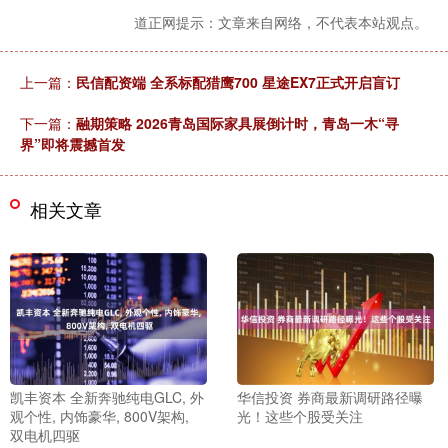
道正网提示：文章来自网络，不代表本站观点。
上一篇：
民信配资端 全系标配猎鹰700 星途EX7正式开启盲订
下一篇：
融期策略 2026青岛国际家具展倒计时，青岛一木“寻
界”即将震撼首发
相关文章
凯丰资本 全新奔驰纯电GLC, 外
华信投资 券商最新调研路径曝
观个性, 内饰豪华, 800V架构,
光！这些个股受关注
双电机四驱