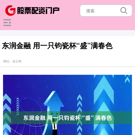
东润金融 用一只钧瓷杯“盛”满春色
网站：道正网