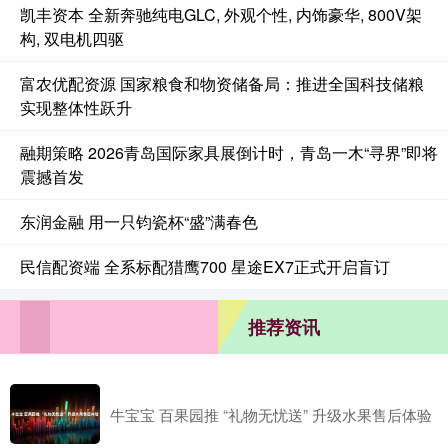
凯丰资本 全新奔驰纯电GLC, 外观个性, 内饰豪华, 800V架
构, 双电机四驱
富农优配资源 国家粮食和物资储备局：推进全国科技储粮
实现整体性跃升
融期策略 2026青岛国际家具展倒计时，青岛一木“寻界”即将
震撼首发
东润金融 用一只钧瓷杯“盛”满春色
民信配资端 全系标配猎鹰700 星途EX7正式开启盲订
推荐资讯
牛宝宝 百果园推 “礼物无忧送” 升级水果售后体验