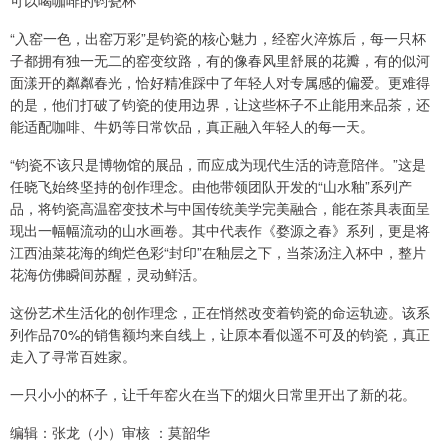
可以喝咖啡的钧瓷杯
“入窑一色，出窑万彩”是钧瓷的核心魅力，经窑火淬炼后，每一只杯
子都拥有独一无二的窑变纹路，有的像春风里舒展的花瓣，有的似河
面漾开的粼粼春光，恰好精准踩中了年轻人对专属感的偏爱。更难得
的是，他们打破了钧瓷的使用边界，让这些杯子不止能用来品茶，还
能适配咖啡、牛奶等日常饮品，真正融入年轻人的每一天。
“钧瓷不该只是博物馆的展品，而应成为现代生活的诗意陪伴。”这是
任晓飞始终坚持的创作理念。由他带领团队开发的“山水釉”系列产
品，将钧瓷高温窑变技术与中国传统美学完美融合，能在茶具表面呈
现出一幅幅流动的山水画卷。其中代表作《婺源之春》系列，更是将
江西油菜花海的绚烂色彩“封印”在釉层之下，当茶汤注入杯中，整片
花海仿佛瞬间苏醒，灵动鲜活。
这份艺术生活化的创作理念，正在悄然改变着钧瓷的命运轨迹。该系
列作品70%的销售额均来自线上，让原本看似遥不可及的钧瓷，真正
走入了寻常百姓家。
一只小小的杯子，让千年窑火在当下的烟火日常里开出了新的花。
编辑：张龙（小）审核 ：莫韶华