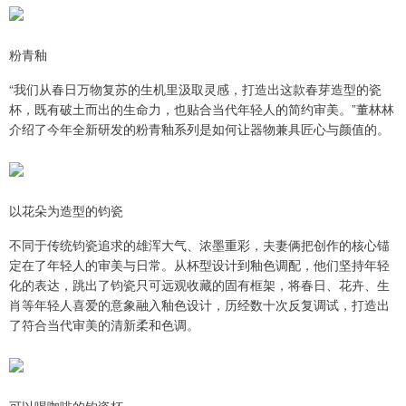
粉青釉
“我们从春日万物复苏的生机里汲取灵感，打造出这款春芽造型的瓷
杯，既有破土而出的生命力，也贴合当代年轻人的简约审美。”董林林
介绍了今年全新研发的粉青釉系列是如何让器物兼具匠心与颜值的。
以花朵为造型的钧瓷
不同于传统钧瓷追求的雄浑大气、浓墨重彩，夫妻俩把创作的核心锚
定在了年轻人的审美与日常。从杯型设计到釉色调配，他们坚持年轻
化的表达，跳出了钧瓷只可远观收藏的固有框架，将春日、花卉、生
肖等年轻人喜爱的意象融入釉色设计，历经数十次反复调试，打造出
了符合当代审美的清新柔和色调。