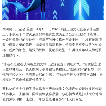
大河网讯（记者 董蕾）4月10日，2026许昌三国文化旅游节非遗集市
上，承载着千年窑火底蕴的钧瓷再次成为全场当之无愧的“顶流”IP。
一众钧瓷作品的展位中，驺虞窑的摊位格外与众不同——没有传统印
象中厚重古板的陈设，满桌都是清新雅致、带着春日窑变纹路的钧瓷
杯，粉嫩的釉色、清浅的纹路、灵动的造型，引得往来年轻人纷纷驻
足拍照打卡。
“非遗不是锁在玻璃柜里的文物，是活在当下的烟火气。”驺虞窑主理
人董林林坦言，长久以来，瓷器很容易被贴上“收藏摆件”的标签，仿
佛与年轻人的生活有着天然的距离，“但如果年轻人连碰都不愿碰，再
精湛的工艺也难真正传承下去。”
董林林的丈夫任晓飞是许昌市市级非物质文化遗产钧瓷烧制技艺代表
性传承人，夫妻俩一同经营驺虞窑品牌，核心初衷就是打破大众对钧
瓷的刻板印象，让这门千年技艺吸引更多年轻人的目光。