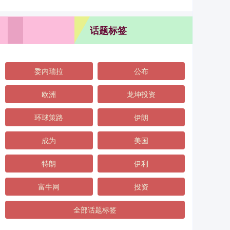
话题标签
委内瑞拉
公布
欧洲
龙坤投资
环球策路
伊朗
成为
美国
特朗
伊利
富牛网
投资
全部话题标签