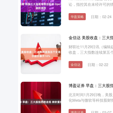
讼，指控其在未经许可的情
日期：02-24
华盈策略
金信达 美股收盘：三大
财联社11月29日讯（编
收盘，三大指数连续第五个交
上证指数
3940.04
.40
2.13%
39.68
1.
日期：02-22
金信达
博盈证券 早盘：三大股指
北京时间1月29日晚，美
化Meta与微软等科技股财
日期：02-07
博盈证券