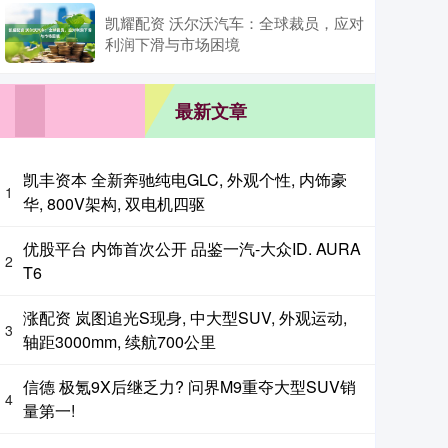
凯耀配资 沃尔沃汽车：全球裁员，应对
利润下滑与市场困境
最新文章
凯丰资本 全新奔驰纯电GLC, 外观个性, 内饰豪
1
华, 800V架构, 双电机四驱
优股平台 内饰首次公开 品鉴一汽-大众ID. AURA
2
T6
涨配资 岚图追光S现身, 中大型SUV, 外观运动,
3
轴距3000mm, 续航700公里
信德 极氪9X后继乏力? 问界M9重夺大型SUV销
4
量第一!