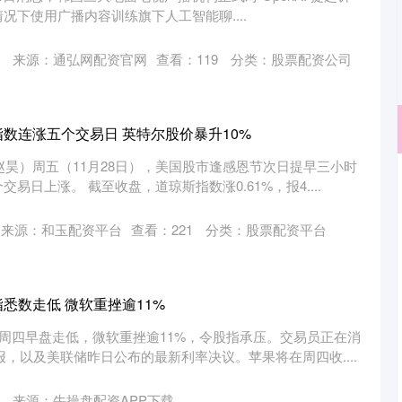
况下使用广播内容训练旗下人工智能聊....
来源：通弘网配资官网
查看：
119
分类：
股票配资公司
指数连涨五个交易日 英特尔股价暴升10%
辑赵昊）周五（11月28日），美国股市逢感恩节次日提早三小时
易日上涨。 截至收盘，道琼斯指数涨0.61%，报4....
深证成指
14311.01
02%
200.89
1.42%
来源：和玉配资平台
查看：
221
分类：
股票配资平台
悉数走低 微软重挫逾11%
股周四早盘走低，微软重挫逾11%，令股指承压。交易员正在消
报，以及美联储昨日公布的最新利率决议。苹果将在周四收....
来源：牛操盘配资APP下载