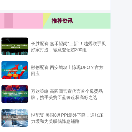
推荐资讯
长胜配资 嘉禾望岗“上新”！越秀联手贝
好家打造，诚意登记超300组
融创配资 西安城墙上惊现UFO？官方
回应
万达策略 高圆圆官宣代言首个母婴品
牌，携手美赞臣蓝臻诠释高标之选
悦配资 美国8月PPI意外下降，通胀压
力缓和为美联储降息铺路