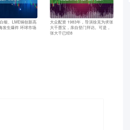
白银、LME铜创新高
大众配资 1983年，导演徐克为求张
海发生爆炸 环球市场
大千墨宝，亲自登门拜访。可是，
张大千已经8