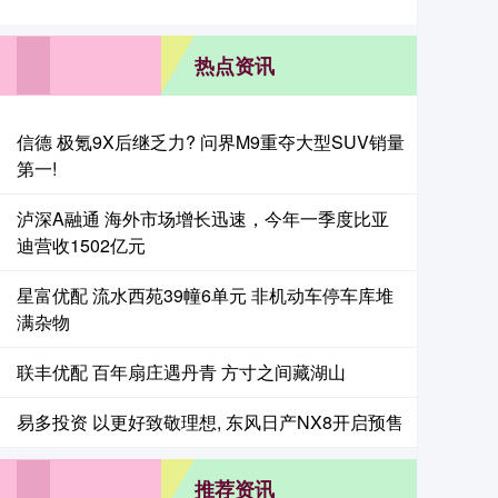
热点资讯
信德 极氪9X后继乏力? 问界M9重夺大型SUV销量
第一!
泸深A融通 海外市场增长迅速，今年一季度比亚
迪营收1502亿元
星富优配 流水西苑39幢6单元 非机动车停车库堆
满杂物
联丰优配 百年扇庄遇丹青 方寸之间藏湖山
易多投资 以更好致敬理想, 东风日产NX8开启预售
推荐资讯