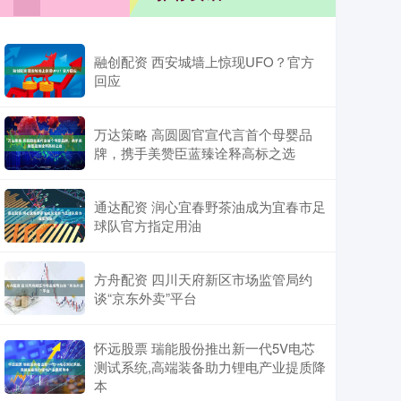
融创配资 西安城墙上惊现UFO？官方
回应
万达策略 高圆圆官宣代言首个母婴品
牌，携手美赞臣蓝臻诠释高标之选
通达配资 润心宜春野茶油成为宜春市足
球队官方指定用油
方舟配资 四川天府新区市场监管局约
谈“京东外卖”平台
怀远股票 瑞能股份推出新一代5V电芯
测试系统,高端装备助力锂电产业提质降
本