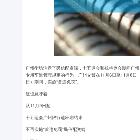
上证指数
3940.04
广州街坊注意了民信配资端，十五运会和残特奥会期间广州
.40
2.13%
39.68
1.
专用车道管理规定的行为，广州交警在11月6日至11月8日（
日）期间，实施“首违免罚”。
这也意味着
从11月9日起
十五运会广州限行适应期结束
不再实施“首违免罚”民信配资端