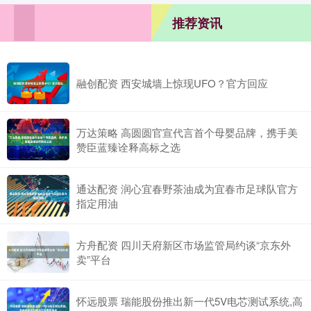
推荐资讯
融创配资 西安城墙上惊现UFO？官方回应
万达策略 高圆圆官宣代言首个母婴品牌，携手美
赞臣蓝臻诠释高标之选
通达配资 润心宜春野茶油成为宜春市足球队官方
指定用油
方舟配资 四川天府新区市场监管局约谈“京东外
卖”平台
怀远股票 瑞能股份推出新一代5V电芯测试系统,高