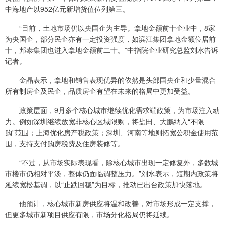
中海地产以952亿元新增货值位列第三。
“目前，土地市场仍以央国企为主导。拿地金额前十企业中，8家
为央国企，部分民企亦有一定投资强度，如滨江集团拿地金额位居前
十，邦泰集团也进入拿地金额前二十。”中指院企业研究总监刘水告诉
记者。
金晶表示，拿地和销售表现优异的依然是头部国央企和少量混合
所有制房企及民企，品质房企有望在未来的格局中更加受益。
政策层面，9月多个核心城市继续优化需求端政策，为市场注入动
力。例如深圳继续放宽非核心区域限购，将盐田、大鹏纳入“不限
购”范围；上海优化房产税政策；深圳、河南等地则拓宽公积金使用范
围，支持支付购房税费及住房装修等。
“不过，从市场实际表现看，除核心城市出现一定修复外，多数城
市楼市仍相对平淡，整体仍面临调整压力。”刘水表示，短期内政策将
延续宽松基调，以“止跌回稳”为目标，推动已出台政策加快落地。
他预计，核心城市新房供应将温和改善，对市场形成一定支撑，
但更多城市新项目供应有限，市场分化格局仍将延续。