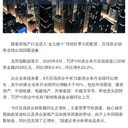
随着房地产行业进入“金九银十”传统旺季大彩配资，百强房企销
售业绩出现回暖迹象。
克而瑞数据显示，2025年9月，TOP100房企单月实现操盘口径销
售金额2528亿元，同比增长0.4%，环比增长22.2%。
从企业表现来看，9月百强房企中有72家房企单月业绩环比增
长，其中45家企业单月业绩环比增幅大于30%，包括华润置地、建发
房产、中国铁建、电建地产、邦泰集团、中建东孚等。即使是头部阵
营，TOP10房企中也有7家销售操盘金额环比上升。
“9月百强房企销售额环比正增长，主要受季节性因素、核心城市
限购政策放松以及房企新规产品加推等因素的带动，由于上年同期基
数较低，同比也实现了正增长。”国盛证券分析师金晶表示。