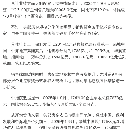
累计业绩方面大彩配资，据中指院统计，2025年1-9月大彩配
资，TOP100房企销售总额为26065.9亿元，同比下降12.2%，降幅较
1-8月收窄1.1个百分点，回暖态势初显。
不过，头部房企规模分化仍较明显，销售额突破千亿的房企仅6
家，与去年同期持平；销售额突破两千亿的房企仅1家。
具体排名上，保利发展以2017亿元销售额稳居行业第一，绿城中
国、中海地产紧随其后，销售额分别为1785亿元和1705亿元，华润置
地、招商蛇口、万科分别以1544亿元、1406.6亿元、1002.9亿元位列
第四、第五以及第六。
销售端回暖的同时，房企拿地积极性也有所提升，尤其是9月份，
部分房企通过收购形式获取大规模土地，推动拿地总额同比增幅进一
步扩大。
中指院数据显示，2025年1-9月，TOP100企业拿地总额7278亿
元，同比增长36.7%，增幅较1-8月扩大8.7个百分点。
从新增货值来看，头部房企依旧占据主导地位，绿城中国、保利
发展和中海地产位列前三。2025年1-9月，绿城中国以1175亿元新增
货值占据榜单第一；保利发展新增货值规模为1010亿元，位列第二；