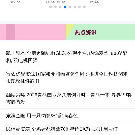
热点资讯
凯丰资本 全新奔驰纯电GLC, 外观个性, 内饰豪华, 800V架
构, 双电机四驱
富农优配资源 国家粮食和物资储备局：推进全国科技储粮
实现整体性跃升
融期策略 2026青岛国际家具展倒计时，青岛一木“寻界”即将
震撼首发
东润金融 用一只钧瓷杯“盛”满春色
民信配资端 全系标配猎鹰700 星途EX7正式开启盲订