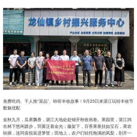
免费吃鸡、千人推“湛品”、聆听丰收故事！9月23日来湛江玩转丰收节
数魅优配
金秋九月，瓜果飘香，湛江大地处处铺开秋收画卷。果园里，湛江鸡
在林下悠闲踱步，羽翼泛着金光；藤架下，百香果垂挂如宝石，果农
轻摘，连同喜悦装进箩筐；田地上，农户们轻托饱满的凤梨，剖开一