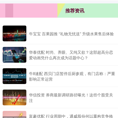
推荐资讯
牛宝宝 百果园推 “礼物无忧送” 升级水果售后体验
华泰优配 时尚、养眼、又纯又欲？这部超高分恋
爱动画凭什么再次成为话题中心？
牛8速配 西贝门店暂停后厨参观，有门店称：严重
影响正常运营
华信投资 券商最新调研路径曝光！这些个股受关
注
富豪优配 行业周期中，通威股份何以重构竞争格