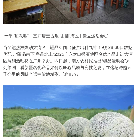
一举“顶呱呱”！三师唐王古瓜“甜翻”湾区 | 疆品运动会①
当全运热潮燃动大湾区，疆品组团出征赛出精气神！9月28-30日数魅
优配，“疆品南下 粤品北上”2025广东对口援疆地区名优产品走进大湾
区展销活动将在广州举办。即日起，南方农村报推出“疆品运动会”系
列策划，看新疆名优产品如何以匠心品质与竞技之姿，在这场跨越五
千公里的风味全运中绽放精彩。详情>>>