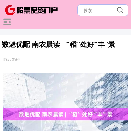
数魅优配 南农晨读 | “稻”处好“丰”景
网站：道正网