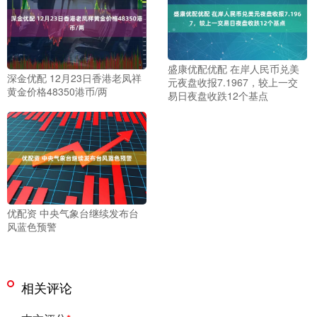
盛康优配优配 在岸人民币兑美
深金优配 12月23日香港老凤祥
元夜盘收报7.1967，较上一交
黄金价格48350港币/两
易日夜盘收跌12个基点
优配资 中央气象台继续发布台
风蓝色预警
相关评论