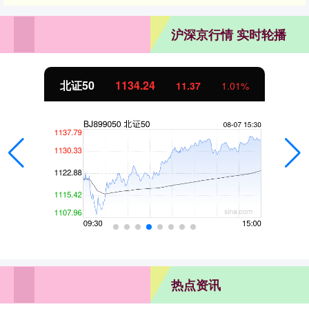
沪深京行情 实时轮播
创业板指
3563.12
47.56
1.35%
热点资讯