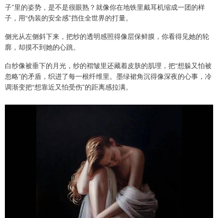
子”里的姿势，是不是很眼熟？就像你在地铁里戴耳机缩成一团的样
子，用“伪装的安全感”挡住全世界的打量。
侧光从左侧斜下来，把纱的透明感照得像层保鲜膜，你看得见她的轮
廓，却摸不到她的心跳。
白纱像被垂下的月光，纱的褶皱里还藏着皮肤的肌理，把“想躲又怕被
忽略”的矛盾，织进了每一根纤维里。墨绿裙角沉得像深夜的心事，冷
调渐变把“想靠近又怕受伤”的距离感拉满。