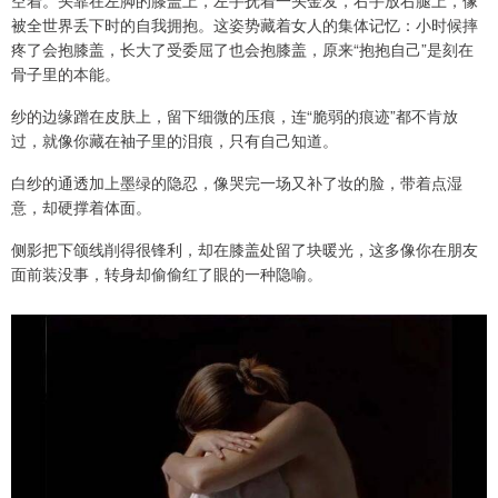
空着。头靠在左脚的膝盖上，左手抚着一头金发，右手放右腿上，像
被全世界丢下时的自我拥抱。这姿势藏着女人的集体记忆：小时候摔
疼了会抱膝盖，长大了受委屈了也会抱膝盖，原来“抱抱自己”是刻在
骨子里的本能。
纱的边缘蹭在皮肤上，留下细微的压痕，连“脆弱的痕迹”都不肯放
过，就像你藏在袖子里的泪痕，只有自己知道。
白纱的通透加上墨绿的隐忍，像哭完一场又补了妆的脸，带着点湿
意，却硬撑着体面。
侧影把下颌线削得很锋利，却在膝盖处留了块暖光，这多像你在朋友
面前装没事，转身却偷偷红了眼的一种隐喻。