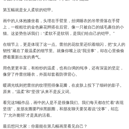
第五幅就是女人柔软的铠甲。
画中的人体抱膝坐着，头埋在手臂里，丝绸睡衣的吊带滑落在手臂
上，一根粗壮的金色麻花辫搭在后背。像一只被自己的绒毛裹住的小
猫。这姿势告诉我们：“柔软不是软弱，是我们给自己的铠甲。”
在细节上，更是体现了这一点。蕾丝的花纹里还织着细闪，把“女人的
韧性”藏在了最温柔的细节里。就像你嘴上说“我没事”，却在心里偷偷
攒着重新出发的勇气。
用色更更丰富，有粉纱的温柔，也有白绸的纯净，还有深蓝的坚定，
像穿了件蕾丝睡衣，外面却套着防弹背心。
暖调光线则把蕾丝的纹理照得像花瓣，在皮肤上投下了细碎的影子。
原来，“温柔”和“坚强”从来不是反义词。
看完这5幅作品，画中的人是不是很像我们。我们每天都在忙着“表现
坚强”，发朋友圈要P掉黑眼圈，和朋友聊天要笑着说“没事”，却忘
了“允许脆弱”才是真的活着。
最后想问大家：你最能在第几幅画里看见自己？