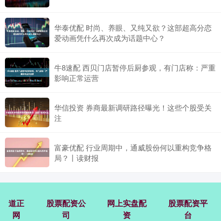
华泰优配 时尚、养眼、又纯又欲？这部超高分恋
爱动画凭什么再次成为话题中心？
牛8速配 西贝门店暂停后厨参观，有门店称：严重
影响正常运营
华信投资 券商最新调研路径曝光！这些个股受关
注
富豪优配 行业周期中，通威股份何以重构竞争格
局？丨读财报
道正
股票配资公
网上实盘配
股票配资平
网
司
资
台