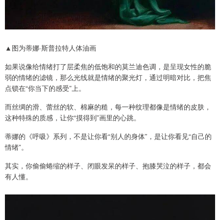
▲图为蒂娜·斯普拉特人体油画
如果说像给情绪打了层柔焦的低饱和的莫兰迪色调，是呈现女性的脆
弱的情绪的滤镜，那么光线就是情绪的聚光灯，通过明暗对比，把焦
点锁在“你当下的感受”上。
而丝绸的滑、蕾丝的软、棉麻的糙，每一种纹理都像是情绪的皮肤，
这种特殊的质感，让你“摸得到”画里的心跳。
蒂娜的《呼吸》系列，不是让你看“别人的身体”，是让你看见“自己的
情绪”。
其实，你偷偷蜷缩的样子、闭眼发呆的样子、抱膝哭泣的样子，都会
有人懂。