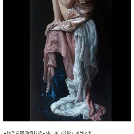
▲图为蒂娜·斯普拉特人体油画《呼吸》系列之五