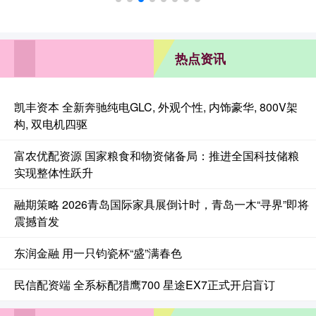
热点资讯
凯丰资本 全新奔驰纯电GLC, 外观个性, 内饰豪华, 800V架
构, 双电机四驱
富农优配资源 国家粮食和物资储备局：推进全国科技储粮
实现整体性跃升
融期策略 2026青岛国际家具展倒计时，青岛一木“寻界”即将
震撼首发
东润金融 用一只钧瓷杯“盛”满春色
民信配资端 全系标配猎鹰700 星途EX7正式开启盲订