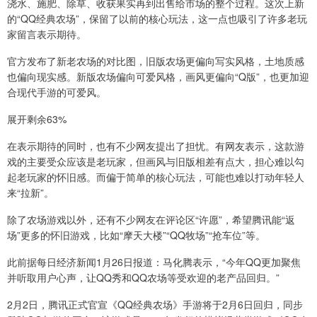
浇水、施肥、除草、收获果实再到出售给市场的整个过程。这次上新
的“QQ经典农场”，保留了以前的核心玩法，这一点也吸引了许多老玩
家留言表示期待。
官方发布了新老农场的对比图，旧版农场更偏向写实风格，土地质感
也偏向现实感。新版农场偏向可爱风格，画风更偏向“Q版”，也更加迎
合现代手游的可爱风。
展开剩余63%
在表示期待的同时，也有不少网友提出了担忧。有网友表示，这款游
戏的主要受众应该是老玩家，但画风与旧版相差有点大，担心难以勾
起老玩家的怀旧感。而偏于简单的核心玩法，可能也难以打动年轻人
来“拉新”。
除了农场游戏以外，还有不少网友在评论区“许愿”，希望腾讯能“返
场”更多的怀旧游戏，比如“摩天大楼”“QQ牧场”“抢车位”等。
此前据每日经济新闻1月26日报道：马化腾表示，“今年QQ更加聚焦
并听取用户心声，让QQ秀和QQ农场等受欢迎的老产品回归。”
2月2日，腾讯正式官宣《QQ经典农场》手游将于2月6日回归，同步