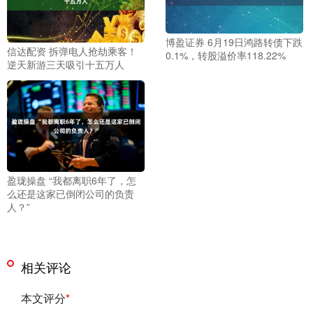
博盈证券 6月19日鸿路转债下跌
信达配资 拆弹电人抢劫乘客！
0.1%，转股溢价率118.22%
逆天新游三天吸引十五万人
盈珑操盘 “我都离职6年了，怎
么还是这家已倒闭公司的负责
人？”
相关评论
本文评分
*