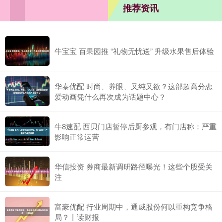
推荐资讯
牛宝宝 百果园推 “礼物无忧送” 升级水果售后体验
华泰优配 时尚、养眼、又纯又欲？这部超高分恋
爱动画凭什么再次成为话题中心？
牛8速配 西贝门店暂停后厨参观，有门店称：严重
影响正常运营
华信投资 券商最新调研路径曝光！这些个股受关
注
富豪优配 行业周期中，通威股份何以重构竞争格
局？丨读财报