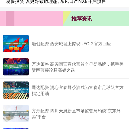
易多投资 以更好致敬理想, 东风日产NX8开启预售
推荐资讯
融创配资 西安城墙上惊现UFO？官方回应
万达策略 高圆圆官宣代言首个母婴品牌，携手美
赞臣蓝臻诠释高标之选
通达配资 润心宜春野茶油成为宜春市足球队官方
指定用油
方舟配资 四川天府新区市场监管局约谈“京东外
卖”平台