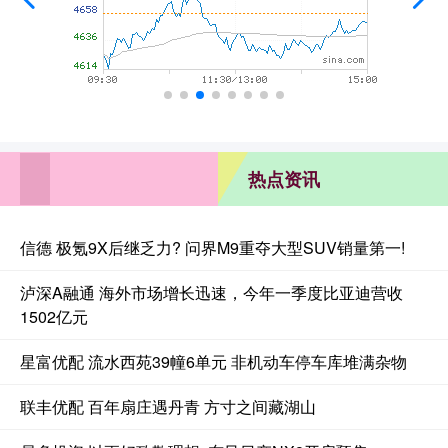
热点资讯
信德 极氪9X后继乏力? 问界M9重夺大型SUV销量第一!
泸深A融通 海外市场增长迅速，今年一季度比亚迪营收
1502亿元
星富优配 流水西苑39幢6单元 非机动车停车库堆满杂物
联丰优配 百年扇庄遇丹青 方寸之间藏湖山