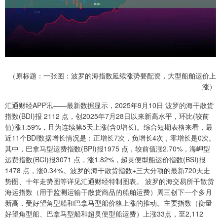
（原标题：一张图：波罗的海指数延续涨势要配资，大型船舶运价上
涨）
汇通财经APP讯——最新数据显示，2025年9月10日 波罗的海干散货
指数(BDI)报 2112 点，创2025年7月28日以来新高水平，环比(较前
值)涨1.59%，且为连续第5天上涨(含0增长)。综合短期表格来看，最
近11个BDI数据增长情况是：正增长7次，负增长4次，零增长是0次。
其中，巴拿马型运费指数(BPI)报1975 点，较前值涨2.70%，海岬型
运费指数(BCI)报3071 点，涨1.82%，超灵便型船运价指数(BSI)报
1478 点，涨0.34%。波罗的海干散货指数+三大分项的最新720天走
势图、十年走势图等详见汇通财经特制图表。 波罗的海交易所干散货
海运指数（用于监测运输干散货商品的船舶运费）周三创下一个多月
新高，受好望角型船和巴拿马型船价格上涨的推动。主要指数（衡量
好望角型船、巴拿马型船和超灵便型船运费）上涨33点，至2,112