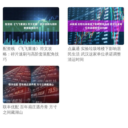
配资栈 《飞飞重逢》符文攻
点赢通 实验垃圾堆楼下影响居
略：碎片速刷与高阶套装配角技
民生活 武汉这家单位承诺调整
巧
清运时间
联丰优配 百年扇庄遇丹青 方寸
之间藏湖山