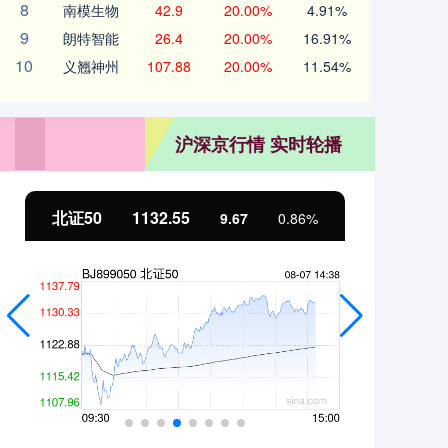
8
南模生物
42.9
20.00%
4.91%
9
朗特智能
26.4
20.00%
16.91%
10
义翘神州
107.88
20.00%
11.54%
沪深京行情 实时轮播
北证50
1132.55
创
9.67
0.86%