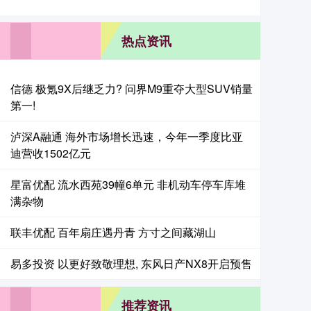
热点资讯
信德 极氪9X后继乏力? 问界M9重夺大型SUV销量
第一!
泸深A融通 海外市场增长迅速，今年一季度比亚
迪营收1502亿元
星富优配 流水西苑39幢6单元 非机动车停车库堆
满杂物
联丰优配 百年扇庄遇丹青 方寸之间藏湖山
易多投资 以更好致敬理想, 东风日产NX8开启预售
推荐资讯