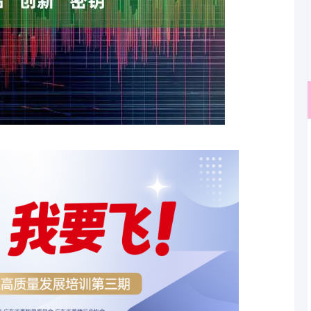
沪深300
4683.74
.18%
32.43
0.70%