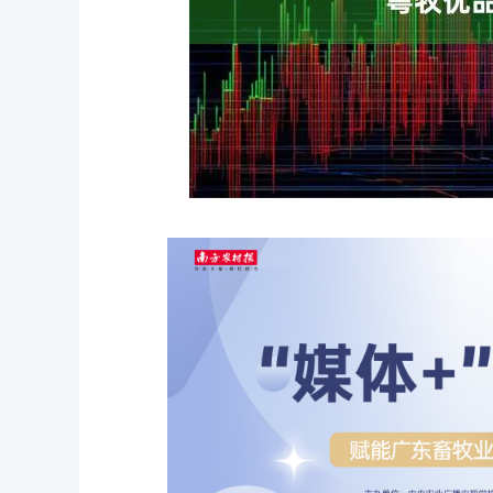
深证成指
14277.20
.59
0.81%
167.08
1