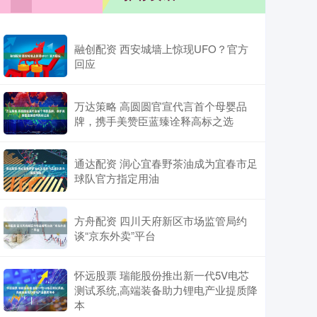
融创配资 西安城墙上惊现UFO？官方
回应
万达策略 高圆圆官宣代言首个母婴品
牌，携手美赞臣蓝臻诠释高标之选
通达配资 润心宜春野茶油成为宜春市足
球队官方指定用油
方舟配资 四川天府新区市场监管局约
谈“京东外卖”平台
怀远股票 瑞能股份推出新一代5V电芯
测试系统,高端装备助力锂电产业提质降
本