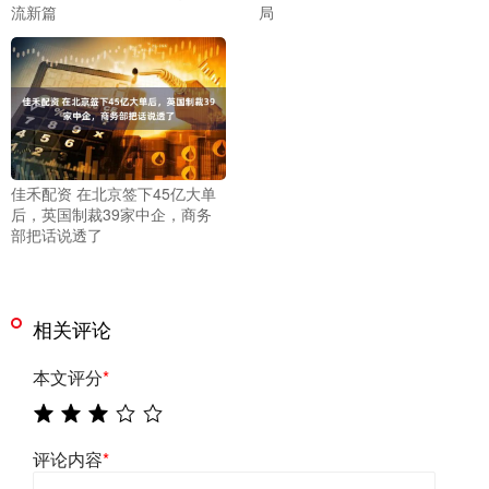
流新篇
局
佳禾配资 在北京签下45亿大单
后，英国制裁39家中企，商务
部把话说透了
相关评论
本文评分
*
评论内容
*