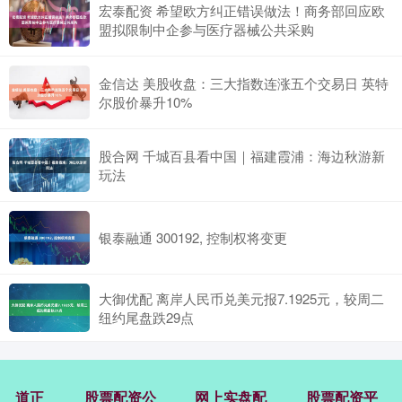
宏泰配资 希望欧方纠正错误做法！商务部回应欧
盟拟限制中企参与医疗器械公共采购
金信达 美股收盘：三大指数连涨五个交易日 英特
尔股价暴升10%
股合网 千城百县看中国｜福建霞浦：海边秋游新
玩法
银泰融通 300192, 控制权将变更
大御优配 离岸人民币兑美元报7.1925元，较周二
纽约尾盘跌29点
道正
股票配资公
网上实盘配
股票配资平