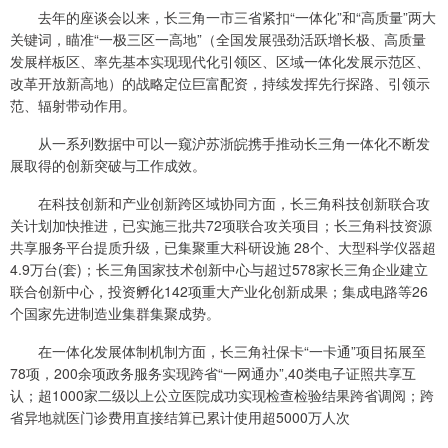
去年的座谈会以来，长三角一市三省紧扣“一体化”和“高质量”两大
关键词，瞄准“一极三区一高地”（全国发展强劲活跃增长极、高质量
发展样板区、率先基本实现现代化引领区、区域一体化发展示范区、
改革开放新高地）的战略定位巨富配资，持续发挥先行探路、引领示
范、辐射带动作用。
从一系列数据中可以一窥沪苏浙皖携手推动长三角一体化不断发
展取得的创新突破与工作成效。
在科技创新和产业创新跨区域协同方面，长三角科技创新联合攻
关计划加快推进，已实施三批共72项联合攻关项目；长三角科技资源
共享服务平台提质升级，已集聚重大科研设施 28个、大型科学仪器超
4.9万台(套)；长三角国家技术创新中心与超过578家长三角企业建立
联合创新中心，投资孵化142项重大产业化创新成果；集成电路等26
个国家先进制造业集群集聚成势。
在一体化发展体制机制方面，长三角社保卡“一卡通”项目拓展至
78项，200余项政务服务实现跨省“一网通办”,40类电子证照共享互
认；超1000家二级以上公立医院成功实现检查检验结果跨省调阅；跨
省异地就医门诊费用直接结算已累计使用超5000万人次