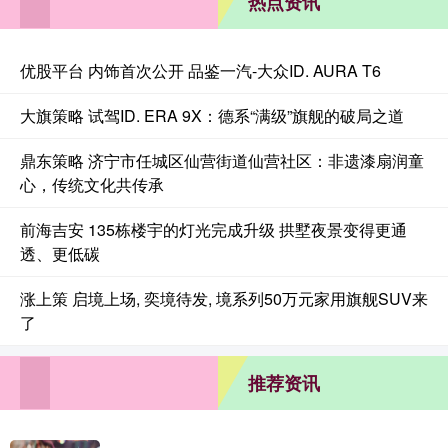
热点资讯
优股平台 内饰首次公开 品鉴一汽-大众ID. AURA T6
大旗策略 试驾ID. ERA 9X：德系“满级”旗舰的破局之道
鼎东策略 济宁市任城区仙营街道仙营社区：非遗漆扇润童
心，传统文化共传承
前海吉安 135栋楼宇的灯光完成升级 拱墅夜景变得更通
透、更低碳
涨上策 启境上场, 奕境待发, 境系列50万元家用旗舰SUV来
了
推荐资讯