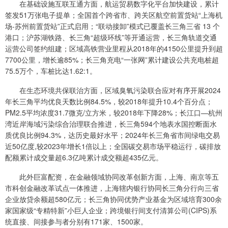
在基础设施互联互通方面，航运贸易数字化平台加快建设，累计
签发51万张电子提单；全国首个跨省市、跨关区航空前置货站“上海机
场-苏州前置货站”正式启用；“联动接卸”模式已覆盖长三角三省 13 个
港口；沪苏湖铁路、长三角“超级环线”等开通运营，长三角轨道交通
运营公司签约组建；区域高铁营业里程从2018年的4150公里提升到超
7700公里，增长逾85%；长三角充电“一张网”累计建设公共充电桩超
75.5万个，车桩比达1.62:1。
在生态环境共保联治方面，区域臭氧污染联合应对有序开展2024
年长三角平均优良天数比例84.5%，较2018年提升10.4个百分点；
PM2.5平均浓度31.7微克/立方米，较2018年下降28%；长江口—杭州
湾近岸海域污染综合治理联合推进，长三角594个地表水国控断面水
质优良比例94.3%，达历史最好水平；2024年长三角省市间绿电交易
近50亿度,较2023年增长1倍以上；全国碳交易市场平稳运行，碳排放
配额累计成交量超6.3亿吨累计成交额超435亿元。
此外巨富配资，在金融领域协同改革创新方面，上海、南京等五
市科创金融改革试点一体推进，上海辖内银行协同长三角分行向三省
企业放贷余额超580亿元；长三角协同优势产业基金为区域培育300余
家国家级“专精特新”小巨人企业；跨境银行间支付清算公司(CIPS)系
统直接、间接参与者分别有171家、1500家。