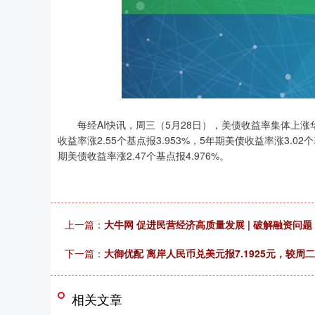
每经AI快讯，周三（5月28日），美债收益率集体上涨华楚
收益率涨2.55个基点报3.953%，5年期美债收益率涨3.02个
深证成指
14311.01
.68
1.02%
200.89
1
期美债收益率涨2.47个基点报4.976%。
上一篇：
大牛网 促进民营经济高质量发展 | 破解融资问题
下一篇：
大御优配 离岸人民币兑美元报7.1925元，较周
相关文章