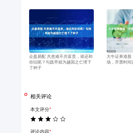
众盈易配 共患难不共富贵，谁还和
大牛证券港股 
你玩呢？勾践早就为越国之亡埋下
场，开票时间
了种子
相关评论
本文评分
*
评论内容
*