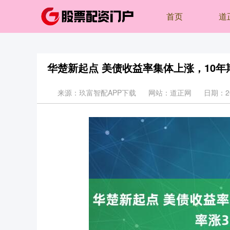
首页
道
华楚新起点 美债收益率集体上涨，10年期
来源：玖富智配APP下载
网站：道正网
日期：202