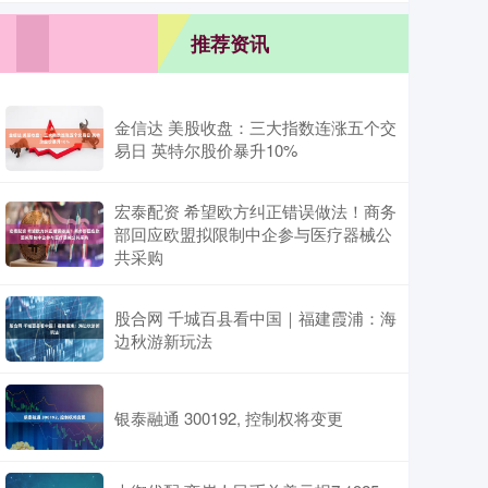
推荐资讯
金信达 美股收盘：三大指数连涨五个交
易日 英特尔股价暴升10%
宏泰配资 希望欧方纠正错误做法！商务
部回应欧盟拟限制中企参与医疗器械公
共采购
股合网 千城百县看中国｜福建霞浦：海
边秋游新玩法
银泰融通 300192, 控制权将变更