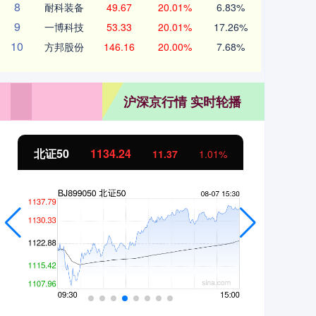
8
耐科装备
49.67
20.01%
6.83%
9
一博科技
53.33
20.01%
17.26%
10
方邦股份
146.16
20.00%
7.68%
沪深京行情 实时轮播
北证50
1134.24
创
11.37
1.01%