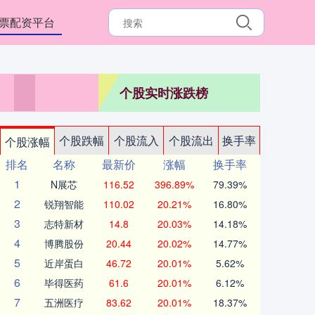
票配资平台
个股实时涨跌榜
个股跌幅
个股流入
个股流出
换手率
个股涨幅
排名
名称
最新价
涨幅
换手率
1
N展芯
116.52
396.89%
79.39%
2
锐翔智能
110.02
20.21%
16.80%
3
志特新材
14.8
20.03%
14.18%
4
博腾股份
20.44
20.02%
14.77%
5
近岸蛋白
46.72
20.01%
5.62%
6
毕得医药
61.6
20.01%
6.12%
7
五洲医疗
83.62
20.01%
18.37%