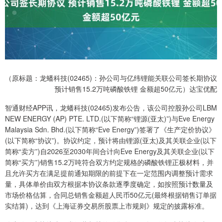
（原标题：龙蟠科技(02465)：孙公司与亿纬锂能关联公司签长期协议
预计销售15.2万吨磷酸铁锂 金额超50亿元）达宝优配
智通财经APP讯，龙蟠科技(02465)发布公告，该公司控股孙公司LBM
NEW ENERGY (AP) PTE. LTD.(以下简称“锂源(亚太)”)与Eve Energy
Malaysia Sdn. Bhd.(以下简称“Eve Energy”)签署了《生产定价协议》
(以下简称“协议”)。协议约定，预计将由锂源(亚太)及其关联企业(以下
简称“卖方”)自2026至2030年间合计向Eve Energy及其关联企业(以下
简称“买方”)销售15.2万吨符合双方约定规格的磷酸铁锂正极材料，并
且允许买方在满足提前通知期限的前提下在一定范围内调整预计需求
量，具体单价由双方根据本协议条款逐季度确定，如按照预计数量及
市场价格估算，合同总销售金额超人民币50亿元(最终根据销售订单据
实结算)，达到《上海证券交易所股票上市规则》规定的披露标准。