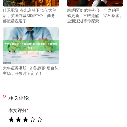
佳禾配资 在北京签下45亿大单
凯耀配资 武林外传十年之约重
后，英国制裁39家中企，商务
磅更新！三转觉醒、宝石降临，
部把话说透了
全新江湖等你探索！
大牛证券港股 “齐鲁超赛”烟台队
主场，开票时间定了！
相关评论
本文评分
*