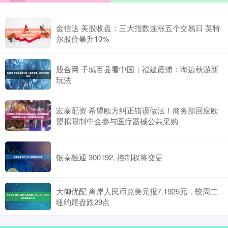
金信达 美股收盘：三大指数连涨五个交易日 英特
尔股价暴升10%
股合网 千城百县看中国｜福建霞浦：海边秋游新
玩法
宏泰配资 希望欧方纠正错误做法！商务部回应欧
盟拟限制中企参与医疗器械公共采购
银泰融通 300192, 控制权将变更
大御优配 离岸人民币兑美元报7.1925元，较周二
纽约尾盘跌29点