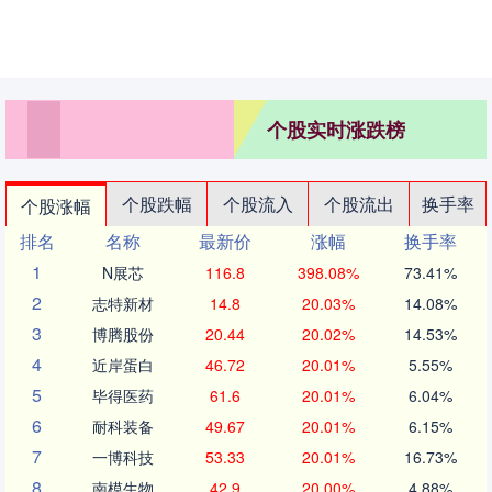
个股实时涨跌榜
个股跌幅
个股流入
个股流出
换手率
个股涨幅
排名
名称
最新价
涨幅
换手率
1
N展芯
116.8
398.08%
73.41%
2
志特新材
14.8
20.03%
14.08%
3
博腾股份
20.44
20.02%
14.53%
4
近岸蛋白
46.72
20.01%
5.55%
5
毕得医药
61.6
20.01%
6.04%
6
耐科装备
49.67
20.01%
6.15%
7
一博科技
53.33
20.01%
16.73%
8
南模生物
42.9
20.00%
4.88%