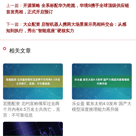
上一篇：
开源策略 全系标配华为乾崑，华境S携手全球顶级供应链
首发亮相，正式开启预订
下一篇：
大众配资 启智机器人携两大场景展示亮相科交会：从感
知到执行，秀出“智能底座”硬核实力
相关文章
宏图配资 北约宣称俄军过去两
乐众盈 紫东太初4.0发布 国产大
个月内有6.5万名士兵伤亡，克
模型深度推理能力再升级
宫：不可靠信息